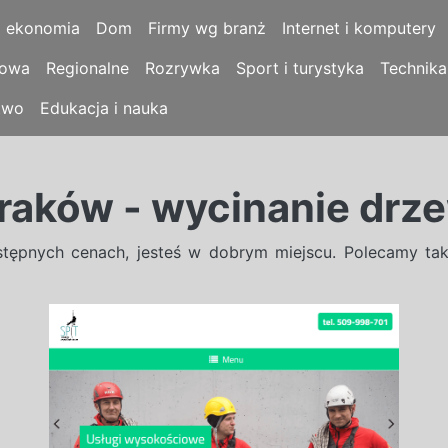
i ekonomia
Dom
Firmy wg branż
Internet i komputery
łowa
Regionalne
Rozrywka
Sport i turystyka
Technika
two
Edukacja i nauka
raków - wycinanie drz
tępnych cenach, jesteś w dobrym miejscu. Polecamy t