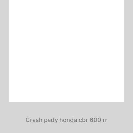
Crash pady honda cbr 600 rr