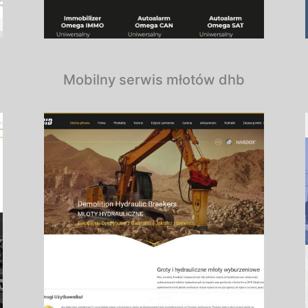
Mobilny serwis młotów dhb