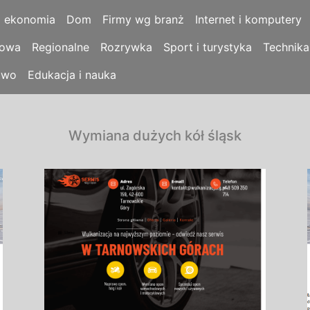
i ekonomia
Dom
Firmy wg branż
Internet i komputery
łowa
Regionalne
Rozrywka
Sport i turystyka
Technika
two
Edukacja i nauka
Wymiana dużych kół śląsk