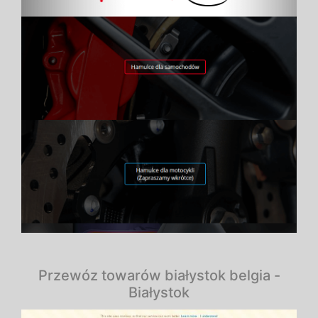
Przewóz towarów białystok belgia -
Białystok