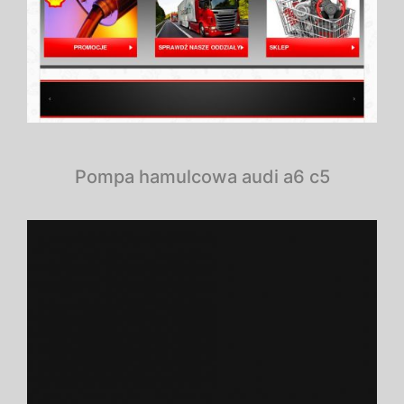
Pompa hamulcowa audi a6 c5